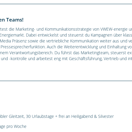
ken Teams!
test die Marketing- und Kommunikationsstrategie von VWEW-energie und
Energiemarkt. Dabei entwickelst und steuerst du Kampagnen über klassi
 Media Präsenz sowie die vertriebliche Kommunikation weiter aus und v
ive Pressesprecherfunktion. Auch die Weiterentwicklung und Einhaltung 
inem Verantwortungsbereich. Du führst das Marketingteam, steuerst ext
und -kontrolle und arbeitest eng mit Geschäftsführung, Vertrieb und i
ler Gleitzeit, 30 Urlaubstage + frei an Heiligabend & Silvester
 Tage pro Woche