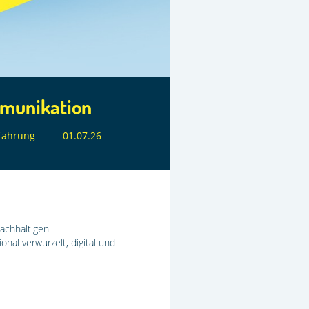
munikation
fahrung
01.07.26
achhaltigen
nal verwurzelt, digital und