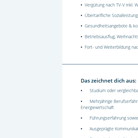
Vergütung nach TV-V inkl. W
•
Übertarifliche Sozialleist
•
Gesundheitsangebote & ko
•
Betriebsausflug, Weihnach
•
Fort- und Weiterbildung na
•
Das zeichnet dich aus:
Studium oder vergleichba
•
Mehrjährige Berufserfah
•
Energiewirtschaft
Führungserfahrung sowie
•
Ausgeprägte Kommunikati
•