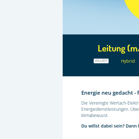
Leitung (
Hybrid
VOLLZEIT
Energie neu gedacht - 
Die Vereinigte Wertach-Elekt
Energiedienstleistungen. Über
klimabewusst.
Du willst dabei sein? Dann 