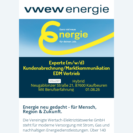
Experte (m/w/d)
Kundenabrechnung/Marktkommunikation
EDM Vertrieb
Hybrid
VOLLZEIT
Neugablonzer Straße 21, 87600 Kaufbeuren
Mit Berufserfahrung
01.08.26
Energie neu gedacht - für Mensch,
Region & Zukunft.
Die Vereinigte Wertach-Elektrizitätswerke GmbH
steht für moderne Versorgung mit Strom, Gas und
nachhaltigen Energiedienstleistungen. Über 140