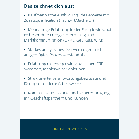
Das zeichnet dich aus:
Kaufmännische Ausbildung, idealerweise mit
•
Zusatzqualifikation (Fachwirt/Bachelor)
Mehrjährige Erfahrung in der Energiewirtschaft,
•
insbesondere Energieabrechnung und
Marktkommunikation (GPKE, GeLi Gas, WiM)
Starkes analytisches Denkvermögen und
•
ausgeprägtes Prozessverständnis
Erfahrung mit energiewirtschaftlichen ERP-
•
Systemen, idealerweise Schleupen
Strukturierte, verantwortungsbewusste und
•
lösungsorientierte Arbeitsweise
Kommunikationsstärke und sicherer Umgang
•
mit Geschäftspartnern und Kunden
ONLINE BEWERBEN